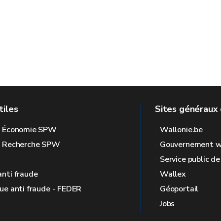
tiles
Sites généraux 
l Économie SPW
Wallonie.be
l Recherche SPW
Gouvernement w
Service public d
anti fraude
Wallex
que anti fraude - FEDER
Géoportail
Jobs