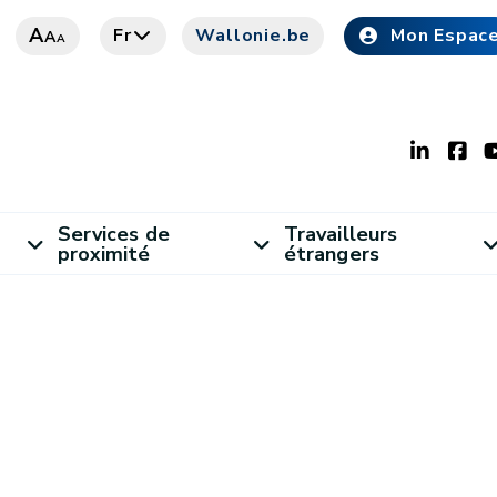
A
Fr
Wallonie.be
Mon Espac
A
A
Services de
Travailleurs
proximité
étrangers