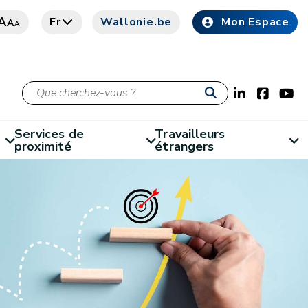
A
Fr
Wallonie.be
Mon Espace
A
A
Services de
Travailleurs
proximité
étrangers