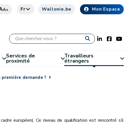
A
Fr
Wallonie.be
Mon Espace
A
A
Services de
Travailleurs
proximité
étrangers
e première demande ?
 cadre européen). Ce niveau de qualification est rencontré s’il