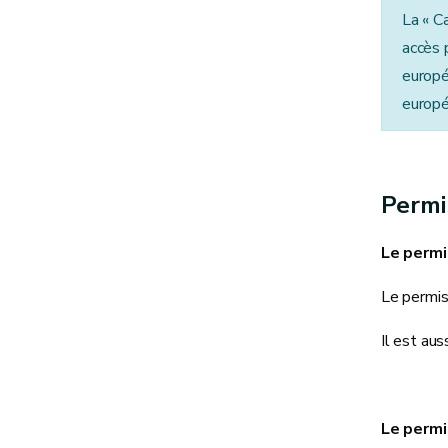
La « C
accès p
europé
europé
Permi
Le permi
Le permis 
Il est aus
Le permi