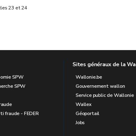
icles 23 et 24
Sites généraux de la Wa
onomie SPW
Wallonie.be
cherche SPW
Gouvernement wallon
Service public de Wallonie
fraude
Wallex
nti fraude - FEDER
Géoportail
Jobs