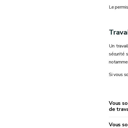
Le permis 
Trava
Un travai
sécurité 
notamment
Si vous so
Vous so
de trava
Vous so