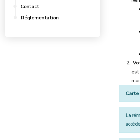
remp
Contact
Réglementation
Vot
est
mom
Carte
La rém
accéde